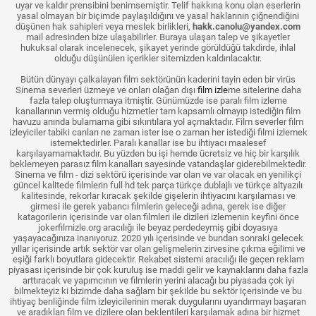
uyar ve kaldır prensibini benimsemiştir. Telif hakkına konu olan eserlerin
yasal olmayan bir biçimde paylaşıldığını ve yasal haklarının çiğnendiğini
düşünen hak sahipleri veya meslek birlikleri,
hakk.canolu@yandex.com
mail adresinden bize ulaşabilirler. Buraya ulaşan talep ve şikayetler
hukuksal olarak incelenecek, şikayet yerinde görüldüğü takdirde, ihlal
olduğu düşünülen içerikler sitemizden kaldırılacaktır.
Bütün dünyayı çalkalayan film sektörünün kaderini tayin eden bir virüs
Sinema severleri üzmeye ve onları olağan dışı
film izle
me sitelerine daha
fazla talep oluşturmaya itmiştir. Günümüzde ise paralı film izleme
kanallarının vermiş olduğu hizmetler tam kapsamlı olmayıp istediğin film
havuzu anında bulamama gibi sıkıntılara yol açmaktadır. Film severler film
izleyiciler tabiki canları ne zaman ister ise o zaman her istediği filmi izlemek
istemektedirler. Paralı kanallar ise bu ihtiyacı maalesef
karşılayamamaktadır. Bu yüzden bu işi hemde ücretsiz ve hiç bir karşılık
beklemeyen parasız film kanalları sayesinde vatandaşlar giderebilmektedir.
Sinema ve film - dizi sektörü içerisinde var olan ve var olacak en yenilikçi
güncel kalitede filmlerin full hd tek parça türkçe dublajlı ve türkçe altyazılı
kalitesinde, rekorlar kıracak şekilde gişelerin ihtiyacını karşılaması ve
girmesi ile gerek yabancı filmlerin geleceği adına, gerek ise diğer
katagorilerin içerisinde var olan filmleri ile dizileri izlemenin keyfini önce
jokerfilmizle.org aracılığı ile beyaz perdedeymiş gibi doyasıya
yaşayacağınıza inanıyoruz. 2020 yılı içerisinde ve bundan sonraki gelecek
yıllar içerisinde artık sektör var olan gelişmelerin zirvesine çıkma eğilimi ve
eşiği farklı boyutlara gidecektir. Rekabet sistemi aracılığı ile geçen reklam
piyasası içerisinde bir çok kuruluş ise maddi gelir ve kaynaklarını daha fazla
arttıracak ve yapımcının ve filmlerin yerini alacağı bu piyasada çok iyi
bilmekteyiz ki bizimde daha sağlam bir şekilde bu sektör içerisinde ve bu
ihtiyaç benliğinde film izleyicilerinin merak duygularını uyandırmayı başaran
ve aradıkları film ve dizilere olan beklentileri karşılamak adına bir hizmet