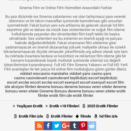
Sinema Film ve Online Film Hizmetleri Arasındaki Farklar
Bu yazı dizisinde ise Sinema salonlarının var olan tartışmasız para vererek
izlenmesi ve bir takım masrafları içerisinde barındırması gibi unsurları
içermektedir. Fakat bunun yanı sıra artılarına da gelecek olursak hd film
seyretme gibi ve dahası da müzik bas sistemlerinin ve soğuk film izleme
koltuklarında yaşanılan dev ekranlardaki film keyfi tabiki bir başka
olmaktadır. Ses sistemleri ise bu sistemin en önemli ayağı ve parçası
halinde değerlendirilebilir. Fakat sinemanın film sitelerine göre
yadınamayacak en önemli dezavantajı yüksek maliyette olması ile sürekli
tekrarlanamayacak ölçüde olmasıdır. jokerfilmizle.org adresi olarak işte tam
bu noktada insanlara bedava ve kesintisiz ve reklamsız film izleme gibi bir
kavramı kazandırarak büyük mutluluk içerisinde sitemizi siz değerli
izleyicilerimize kazandırıyoruz. Full HD Film Sinema Yabancı ve Full HD Yerli
Film avantajları ile tek parça hd online film mutluluğunu gören günler dileriz.
vidobet
reiscasino
marsbahis
vidobet
şans casino
şans
casino
casinolevant
casinolevant
beylikdüzü escort
beylikdüzü
escort
avcılar escort
avcılar escort
esenyurt escort
esenyurt escort
film
izle
aksiyon filmleri
deneme bonusu
deneme bonusu veren siteler
deneme
bonusu veren siteler
Deneme Bonusu
deneme bonusu veren siteler
erotik
filmler
erotik film izle
erotik filmler
Yeşilçam Erotik
Erotik +18 Filmleri
2025 Erotik Filmler
Erotik Film izle
Erotik Filmler
filmde
hd film izle