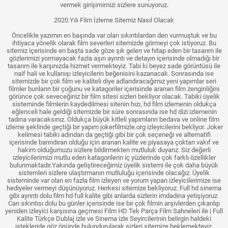
vermek girişimimizi sizlere sunuyoruz.
2020 Yılı Film İzleme Sitemiz Nasıl Olacak
Öncelikle yazımın en başında var olan sıkıntılardan den vurmuştuk ve bu
ihtiyaca yönelik olarak film severleri sitemizde görmeyi çok istiyoruz. Bu
sitemiz içerisinde en başta sade göze şık gelen ve hitap eden bir tasarım ile
gözlerimizi yormayacak fazla aşırı ayrıntı ve detayın içerisinde olmadığı bir
tasarım ile karşınızda hizmet vermekteyiz. Tabi ki beyez sade görüntüsü ile
naif hali ve kullanışı izleyicilerin beğenisini kazanacak. Sonrasında ise
sitemizde bir çok film ve kaliteli diye adlandıracağımız yeni yapımlar seri
filmler bunların bir çoğunu ve katagoriler içerisinde aranan film zenginliğini
görünce çok seveceğiniz bir film sitesi sizleri bekliyor olacak. Tabiki üyelik
sisteminde filmlerin kaydedilmesi sitenin hızı, hd film izlemenin oldukça
eğlenceli hale geldiği sitemizde bir süre sonrasında ise hd dizi izlemenin
tadına varacaksınız. Oldukça büyük kitleli yapımların bedava ve online film
izleme şeklinde geçtiği bir yapım jokerfilmizle.org izleyicilerini bekliyor. Joker
kelimesi tabiki adından da geçtiği gibi bir çok seçeneği ve alternatifi
içerisinde barındıran olduğu için aranan kalite ve piyasaya çoktan vakıf ve
hakim olduğumuzu sizlere bildirmekten mutluluk duyarız. Siz değerli
izleyicilerimizi mutlu eden katagorilerin iç yüzlerinde çok farklı özellikler
bulunmaktadır.Yakında geliştireceğimiz üyelik sistemi ile çok daha büyük
sistemleri sizlere ulaştırmanın mutluluğu içerisinde olacağız. Üyelik
sisteminde var olan en fazla film izleyen ve yorum yapan izleyicilerimize ise
hediyeler vermeyi düşünüyoruz. Herkesi sitemize bekliyoruz. Full hd sinema
gibi ayrıntı dolu film hd full kalite gibi anlarda sizlerin imdadına yetişiyoruz.
Can sıkıntısı dolu bu günler içerisinde ise bir çok filmin arşivlerden çıkarılıp
yeniden izleyici karşısına geçmesi Film HD Tek Parça Film Sahneleri ile | Full
Kalite Türkçe Dublaj izle ve Sinema izle Seyircilerinin belirgin haldeki
istekleride göz önünde bulundurularak sizleri sitemize beklemekteyiz.