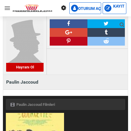
KAYIT
OTURUM AÇ
Hayranı Ol
Paulin Jaccoud
Paulin Jaccoud Filmleri