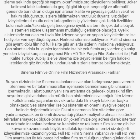
izleme şeklinde geçtiği bir yapım jokerfilmizle.org izleyicilerini bekliyor. Joker
kelimesi tabiki adından da geçtiği gibi bir çok seçeneği ve alternatifi
içerisinde barındıran olduğu için aranan kalite ve piyasaya çoktan vakıf ve
hakim olduğumuzu sizlere bildirmekten mutluluk duyarız. Siz değerli
izleyicilerimizi mutlu eden katagorilerin iç yüzlerinde çok farklı özellikler
bulunmaktadır.Yakında geliştireceğimiz üyelik sistemi ile çok daha büyük
sistemleri sizlere ulaştırmanın mutluluğu içerisinde olacağız. Üyelik
sisteminde var olan en fazla film izleyen ve yorum yapan izleyicilerimize ise
hediyeler vermeyi düşünüyoruz. Herkesi sitemize bekliyoruz. Full hd sinema
gibi ayrıntı dolu film hd full kalite gibi anlarda sizlerin imdadına yetişiyoruz.
Can sıkıntısı dolu bu günler içerisinde ise bir çok filmin arşivlerden çıkarılıp
yeniden izleyici karşısına geçmesi Film HD Tek Parça Film Sahneleri ile | Full
Kalite Türkçe Dublaj izle ve Sinema izle Seyircilerinin belirgin haldeki
istekleride göz önünde bulundurularak sizleri sitemize beklemekteyiz.
Sinema Film ve Online Film Hizmetleri Arasındaki Farklar
Bu yazı dizisinde ise Sinema salonlarının var olan tartışmasız para vererek
izlenmesi ve bir takım masrafları içerisinde barındırması gibi unsurları
içermektedir. Fakat bunun yanı sıra artılarına da gelecek olursak hd film
seyretme gibi ve dahası da müzik bas sistemlerinin ve soğuk film izleme
koltuklarında yaşanılan dev ekranlardaki film keyfi tabiki bir başka
olmaktadır. Ses sistemleri ise bu sistemin en önemli ayağı ve parçası
halinde değerlendirilebilir. Fakat sinemanın film sitelerine göre
yadınamayacak en önemli dezavantajı yüksek maliyette olması ile sürekli
tekrarlanamayacak ölçüde olmasıdır. jokerfilmizle.org adresi olarak işte tam
bu noktada insanlara bedava ve kesintisiz ve reklamsız film izleme gibi bir
kavramı kazandırarak büyük mutluluk içerisinde sitemizi siz değerli
izleyicilerimize kazandırıyoruz. Full HD Film Sinema Yabancı ve Full HD Yerli
Film avantajları ile tek parça hd online film mutluluğunu gören günler dileriz.