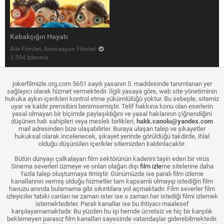
Kabakçığın Hayatı
Aile Filmleri, Animasyon Filmleri
5.554 İzlenme
jokerfilmizle.org.com 5651 sayılı yasanın 5. maddesinde tanımlanan yer
sağlayıcı olarak hizmet vermektedir. İlgili yasaya göre, web site yönetiminin
hukuka aykırı içerikleri kontrol etme yükümlülüğü yoktur. Bu sebeple, sitemiz
uyar ve kaldır prensibini benimsemiştir. Telif hakkına konu olan eserlerin
yasal olmayan bir biçimde paylaşıldığını ve yasal haklarının çiğnendiğini
düşünen hak sahipleri veya meslek birlikleri,
hakk.canolu@yandex.com
mail adresinden bize ulaşabilirler. Buraya ulaşan talep ve şikayetler
hukuksal olarak incelenecek, şikayet yerinde görüldüğü takdirde, ihlal
olduğu düşünülen içerikler sitemizden kaldırılacaktır.
Bütün dünyayı çalkalayan film sektörünün kaderini tayin eden bir virüs
Sinema severleri üzmeye ve onları olağan dışı
film izle
me sitelerine daha
fazla talep oluşturmaya itmiştir. Günümüzde ise paralı film izleme
kanallarının vermiş olduğu hizmetler tam kapsamlı olmayıp istediğin film
havuzu anında bulamama gibi sıkıntılara yol açmaktadır. Film severler film
izleyiciler tabiki canları ne zaman ister ise o zaman her istediği filmi izlemek
istemektedirler. Paralı kanallar ise bu ihtiyacı maalesef
karşılayamamaktadır. Bu yüzden bu işi hemde ücretsiz ve hiç bir karşılık
beklemeyen parasız film kanalları sayesinde vatandaşlar giderebilmektedir.