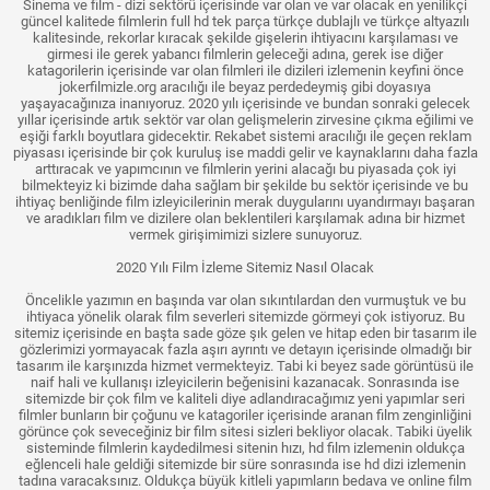
Sinema ve film - dizi sektörü içerisinde var olan ve var olacak en yenilikçi
güncel kalitede filmlerin full hd tek parça türkçe dublajlı ve türkçe altyazılı
kalitesinde, rekorlar kıracak şekilde gişelerin ihtiyacını karşılaması ve
girmesi ile gerek yabancı filmlerin geleceği adına, gerek ise diğer
katagorilerin içerisinde var olan filmleri ile dizileri izlemenin keyfini önce
jokerfilmizle.org aracılığı ile beyaz perdedeymiş gibi doyasıya
yaşayacağınıza inanıyoruz. 2020 yılı içerisinde ve bundan sonraki gelecek
yıllar içerisinde artık sektör var olan gelişmelerin zirvesine çıkma eğilimi ve
eşiği farklı boyutlara gidecektir. Rekabet sistemi aracılığı ile geçen reklam
piyasası içerisinde bir çok kuruluş ise maddi gelir ve kaynaklarını daha fazla
arttıracak ve yapımcının ve filmlerin yerini alacağı bu piyasada çok iyi
bilmekteyiz ki bizimde daha sağlam bir şekilde bu sektör içerisinde ve bu
ihtiyaç benliğinde film izleyicilerinin merak duygularını uyandırmayı başaran
ve aradıkları film ve dizilere olan beklentileri karşılamak adına bir hizmet
vermek girişimimizi sizlere sunuyoruz.
2020 Yılı Film İzleme Sitemiz Nasıl Olacak
Öncelikle yazımın en başında var olan sıkıntılardan den vurmuştuk ve bu
ihtiyaca yönelik olarak film severleri sitemizde görmeyi çok istiyoruz. Bu
sitemiz içerisinde en başta sade göze şık gelen ve hitap eden bir tasarım ile
gözlerimizi yormayacak fazla aşırı ayrıntı ve detayın içerisinde olmadığı bir
tasarım ile karşınızda hizmet vermekteyiz. Tabi ki beyez sade görüntüsü ile
naif hali ve kullanışı izleyicilerin beğenisini kazanacak. Sonrasında ise
sitemizde bir çok film ve kaliteli diye adlandıracağımız yeni yapımlar seri
filmler bunların bir çoğunu ve katagoriler içerisinde aranan film zenginliğini
görünce çok seveceğiniz bir film sitesi sizleri bekliyor olacak. Tabiki üyelik
sisteminde filmlerin kaydedilmesi sitenin hızı, hd film izlemenin oldukça
eğlenceli hale geldiği sitemizde bir süre sonrasında ise hd dizi izlemenin
tadına varacaksınız. Oldukça büyük kitleli yapımların bedava ve online film