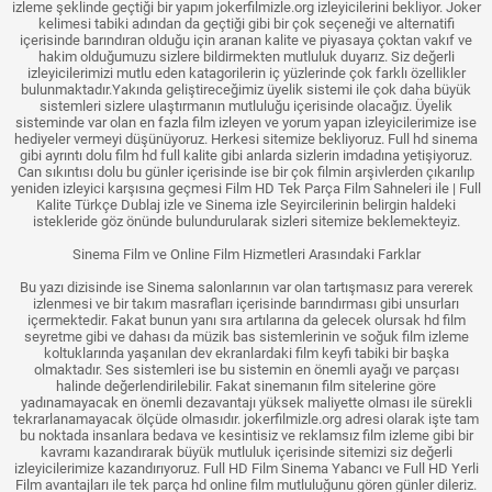
izleme şeklinde geçtiği bir yapım jokerfilmizle.org izleyicilerini bekliyor. Joker
kelimesi tabiki adından da geçtiği gibi bir çok seçeneği ve alternatifi
içerisinde barındıran olduğu için aranan kalite ve piyasaya çoktan vakıf ve
hakim olduğumuzu sizlere bildirmekten mutluluk duyarız. Siz değerli
izleyicilerimizi mutlu eden katagorilerin iç yüzlerinde çok farklı özellikler
bulunmaktadır.Yakında geliştireceğimiz üyelik sistemi ile çok daha büyük
sistemleri sizlere ulaştırmanın mutluluğu içerisinde olacağız. Üyelik
sisteminde var olan en fazla film izleyen ve yorum yapan izleyicilerimize ise
hediyeler vermeyi düşünüyoruz. Herkesi sitemize bekliyoruz. Full hd sinema
gibi ayrıntı dolu film hd full kalite gibi anlarda sizlerin imdadına yetişiyoruz.
Can sıkıntısı dolu bu günler içerisinde ise bir çok filmin arşivlerden çıkarılıp
yeniden izleyici karşısına geçmesi Film HD Tek Parça Film Sahneleri ile | Full
Kalite Türkçe Dublaj izle ve Sinema izle Seyircilerinin belirgin haldeki
istekleride göz önünde bulundurularak sizleri sitemize beklemekteyiz.
Sinema Film ve Online Film Hizmetleri Arasındaki Farklar
Bu yazı dizisinde ise Sinema salonlarının var olan tartışmasız para vererek
izlenmesi ve bir takım masrafları içerisinde barındırması gibi unsurları
içermektedir. Fakat bunun yanı sıra artılarına da gelecek olursak hd film
seyretme gibi ve dahası da müzik bas sistemlerinin ve soğuk film izleme
koltuklarında yaşanılan dev ekranlardaki film keyfi tabiki bir başka
olmaktadır. Ses sistemleri ise bu sistemin en önemli ayağı ve parçası
halinde değerlendirilebilir. Fakat sinemanın film sitelerine göre
yadınamayacak en önemli dezavantajı yüksek maliyette olması ile sürekli
tekrarlanamayacak ölçüde olmasıdır. jokerfilmizle.org adresi olarak işte tam
bu noktada insanlara bedava ve kesintisiz ve reklamsız film izleme gibi bir
kavramı kazandırarak büyük mutluluk içerisinde sitemizi siz değerli
izleyicilerimize kazandırıyoruz. Full HD Film Sinema Yabancı ve Full HD Yerli
Film avantajları ile tek parça hd online film mutluluğunu gören günler dileriz.