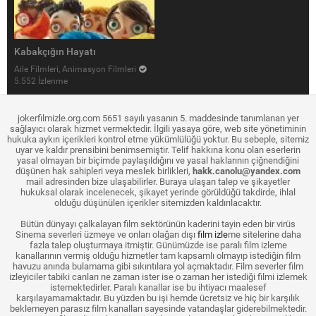
Kabakçığın Hayatı
Aile Filmleri, Animasyon Filmleri
5.552 İzlenme
jokerfilmizle.org.com 5651 sayılı yasanın 5. maddesinde tanımlanan yer
sağlayıcı olarak hizmet vermektedir. İlgili yasaya göre, web site yönetiminin
hukuka aykırı içerikleri kontrol etme yükümlülüğü yoktur. Bu sebeple, sitemiz
uyar ve kaldır prensibini benimsemiştir. Telif hakkına konu olan eserlerin
yasal olmayan bir biçimde paylaşıldığını ve yasal haklarının çiğnendiğini
düşünen hak sahipleri veya meslek birlikleri,
hakk.canolu@yandex.com
mail adresinden bize ulaşabilirler. Buraya ulaşan talep ve şikayetler
hukuksal olarak incelenecek, şikayet yerinde görüldüğü takdirde, ihlal
olduğu düşünülen içerikler sitemizden kaldırılacaktır.
Bütün dünyayı çalkalayan film sektörünün kaderini tayin eden bir virüs
Sinema severleri üzmeye ve onları olağan dışı
film izle
me sitelerine daha
fazla talep oluşturmaya itmiştir. Günümüzde ise paralı film izleme
kanallarının vermiş olduğu hizmetler tam kapsamlı olmayıp istediğin film
havuzu anında bulamama gibi sıkıntılara yol açmaktadır. Film severler film
izleyiciler tabiki canları ne zaman ister ise o zaman her istediği filmi izlemek
istemektedirler. Paralı kanallar ise bu ihtiyacı maalesef
karşılayamamaktadır. Bu yüzden bu işi hemde ücretsiz ve hiç bir karşılık
beklemeyen parasız film kanalları sayesinde vatandaşlar giderebilmektedir.