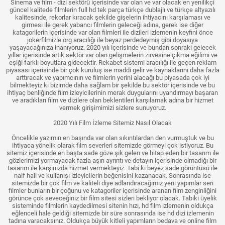
Sinema ve film - dizi sektörü içerisinde var olan ve var olacak en yenilikçi
güncel kalitede filmlerin full hd tek parça türkçe dublajlı ve türkçe altyazılı
kalitesinde, rekorlar kıracak şekilde gişelerin ihtiyacını karşılaması ve
girmesi ile gerek yabancı filmlerin geleceği adına, gerek ise diğer
katagorilerin içerisinde var olan filmleri ile dizileri izlemenin keyfini önce
jokerfilmizle.org aracılığı ile beyaz perdedeymiş gibi doyasıya
yaşayacağınıza inanıyoruz. 2020 yılı içerisinde ve bundan sonraki gelecek
yıllar içerisinde artık sektör var olan gelişmelerin zirvesine çıkma eğilimi ve
eşiği farklı boyutlara gidecektir. Rekabet sistemi aracılığı ile geçen reklam
piyasası içerisinde bir çok kuruluş ise maddi gelir ve kaynaklarını daha fazla
arttıracak ve yapımcının ve filmlerin yerini alacağı bu piyasada çok iyi
bilmekteyiz ki bizimde daha sağlam bir şekilde bu sektör içerisinde ve bu
ihtiyaç benliğinde film izleyicilerinin merak duygularını uyandırmayı başaran
ve aradıkları film ve dizilere olan beklentileri karşılamak adına bir hizmet
vermek girişimimizi sizlere sunuyoruz.
2020 Yılı Film İzleme Sitemiz Nasıl Olacak
Öncelikle yazımın en başında var olan sıkıntılardan den vurmuştuk ve bu
ihtiyaca yönelik olarak film severleri sitemizde görmeyi çok istiyoruz. Bu
sitemiz içerisinde en başta sade göze şık gelen ve hitap eden bir tasarım ile
gözlerimizi yormayacak fazla aşırı ayrıntı ve detayın içerisinde olmadığı bir
tasarım ile karşınızda hizmet vermekteyiz. Tabi ki beyez sade görüntüsü ile
naif hali ve kullanışı izleyicilerin beğenisini kazanacak. Sonrasında ise
sitemizde bir çok film ve kaliteli diye adlandıracağımız yeni yapımlar seri
filmler bunların bir çoğunu ve katagoriler içerisinde aranan film zenginliğini
görünce çok seveceğiniz bir film sitesi sizleri bekliyor olacak. Tabiki üyelik
sisteminde filmlerin kaydedilmesi sitenin hızı, hd film izlemenin oldukça
eğlenceli hale geldiği sitemizde bir süre sonrasında ise hd dizi izlemenin
tadına varacaksınız. Oldukça büyük kitleli yapımların bedava ve online film