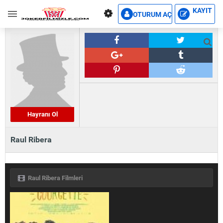
KAYIT
OTURUM AÇ
Hayranı Ol
Raul Ribera
Raul Ribera Filmleri