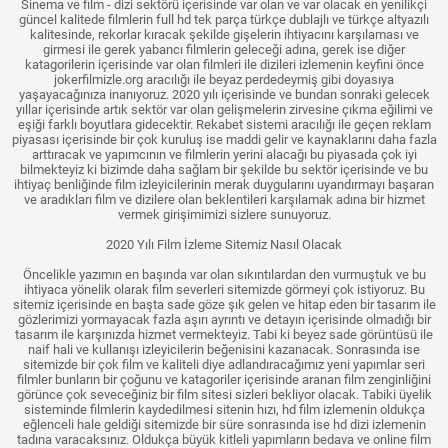
Sinema ve film - dizi sektörü içerisinde var olan ve var olacak en yenilikçi
güncel kalitede filmlerin full hd tek parça türkçe dublajlı ve türkçe altyazılı
kalitesinde, rekorlar kıracak şekilde gişelerin ihtiyacını karşılaması ve
girmesi ile gerek yabancı filmlerin geleceği adına, gerek ise diğer
katagorilerin içerisinde var olan filmleri ile dizileri izlemenin keyfini önce
jokerfilmizle.org aracılığı ile beyaz perdedeymiş gibi doyasıya
yaşayacağınıza inanıyoruz. 2020 yılı içerisinde ve bundan sonraki gelecek
yıllar içerisinde artık sektör var olan gelişmelerin zirvesine çıkma eğilimi ve
eşiği farklı boyutlara gidecektir. Rekabet sistemi aracılığı ile geçen reklam
piyasası içerisinde bir çok kuruluş ise maddi gelir ve kaynaklarını daha fazla
arttıracak ve yapımcının ve filmlerin yerini alacağı bu piyasada çok iyi
bilmekteyiz ki bizimde daha sağlam bir şekilde bu sektör içerisinde ve bu
ihtiyaç benliğinde film izleyicilerinin merak duygularını uyandırmayı başaran
ve aradıkları film ve dizilere olan beklentileri karşılamak adına bir hizmet
vermek girişimimizi sizlere sunuyoruz.
2020 Yılı Film İzleme Sitemiz Nasıl Olacak
Öncelikle yazımın en başında var olan sıkıntılardan den vurmuştuk ve bu
ihtiyaca yönelik olarak film severleri sitemizde görmeyi çok istiyoruz. Bu
sitemiz içerisinde en başta sade göze şık gelen ve hitap eden bir tasarım ile
gözlerimizi yormayacak fazla aşırı ayrıntı ve detayın içerisinde olmadığı bir
tasarım ile karşınızda hizmet vermekteyiz. Tabi ki beyez sade görüntüsü ile
naif hali ve kullanışı izleyicilerin beğenisini kazanacak. Sonrasında ise
sitemizde bir çok film ve kaliteli diye adlandıracağımız yeni yapımlar seri
filmler bunların bir çoğunu ve katagoriler içerisinde aranan film zenginliğini
görünce çok seveceğiniz bir film sitesi sizleri bekliyor olacak. Tabiki üyelik
sisteminde filmlerin kaydedilmesi sitenin hızı, hd film izlemenin oldukça
eğlenceli hale geldiği sitemizde bir süre sonrasında ise hd dizi izlemenin
tadına varacaksınız. Oldukça büyük kitleli yapımların bedava ve online film