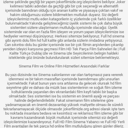
izleme şeklinde geçtiği bir yapım jokerfilmizle.org izleyicilerini bekliyor. Joker
kelimesi tabiki adından da geçtiği gibi bir çok seçeneği ve alternatifi
içerisinde barındıran olduğu için aranan kalite ve piyasaya çoktan vakıf ve
hakim olduğumuzu sizlere bildirmekten mutluluk duyarız. Siz değerli
izleyicilerimizi mutlu eden katagorilerin iç yüzlerinde çok farklı özellikler
bulunmaktadır.Yakında geliştireceğimiz üyelik sistemi ile çok daha büyük
sistemleri sizlere ulaştırmanın mutluluğu içerisinde olacağız. Üyelik
sisteminde var olan en fazla film izleyen ve yorum yapan izleyicilerimize ise
hediyeler vermeyi düşünüyoruz. Herkesi sitemize bekliyoruz. Full hd sinema
gibi ayrıntı dolu film hd full kalite gibi anlarda sizlerin imdadına yetişiyoruz.
Can sıkıntısı dolu bu günler içerisinde ise bir çok filmin arşivlerden çıkarılıp
yeniden izleyici karşısına geçmesi Film HD Tek Parça Film Sahneleri ile | Full
Kalite Türkçe Dublaj izle ve Sinema izle Seyircilerinin belirgin haldeki
istekleride göz önünde bulundurularak sizleri sitemize beklemekteyiz.
Sinema Film ve Online Film Hizmetleri Arasındaki Farklar
Bu yazı dizisinde ise Sinema salonlarının var olan tartışmasız para vererek
izlenmesi ve bir takım masrafları içerisinde barındırması gibi unsurları
içermektedir. Fakat bunun yanı sıra artılarına da gelecek olursak hd film
seyretme gibi ve dahası da müzik bas sistemlerinin ve soğuk film izleme
koltuklarında yaşanılan dev ekranlardaki film keyfi tabiki bir başka
olmaktadır. Ses sistemleri ise bu sistemin en önemli ayağı ve parçası
halinde değerlendirilebilir. Fakat sinemanın film sitelerine göre
yadınamayacak en önemli dezavantajı yüksek maliyette olması ile sürekli
tekrarlanamayacak ölçüde olmasıdır. jokerfilmizle.org adresi olarak işte tam
bu noktada insanlara bedava ve kesintisiz ve reklamsız film izleme gibi bir
kavramı kazandırarak büyük mutluluk içerisinde sitemizi siz değerli
izleyicilerimize kazandırıyoruz. Full HD Film Sinema Yabancı ve Full HD Yerli
Film avantajları ile tek parça hd online film mutluluğunu gören günler dileriz.