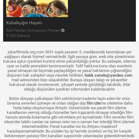
Kabakçığın Hayatı
Aile Filmleri, Animasyon Filmleri
5.552 İzlenme
jokerfilmizle.org.com 5651 sayılı yasanın 5. maddesinde tanımlanan yer
sağlayıcı olarak hizmet vermektedir. İlgili yasaya göre, web site yönetiminin
hukuka aykırı içerikleri kontrol etme yükümlülüğü yoktur. Bu sebeple, sitemiz
uyar ve kaldır prensibini benimsemiştir. Telif hakkına konu olan eserlerin
yasal olmayan bir biçimde paylaşıldığını ve yasal haklarının çiğnendiğini
düşünen hak sahipleri veya meslek birlikleri,
hakk.canolu@yandex.com
mail adresinden bize ulaşabilirler. Buraya ulaşan talep ve şikayetler
hukuksal olarak incelenecek, şikayet yerinde görüldüğü takdirde, ihlal
olduğu düşünülen içerikler sitemizden kaldırılacaktır.
Bütün dünyayı çalkalayan film sektörünün kaderini tayin eden bir virüs
Sinema severleri üzmeye ve onları olağan dışı
film izle
me sitelerine daha
fazla talep oluşturmaya itmiştir. Günümüzde ise paralı film izleme
kanallarının vermiş olduğu hizmetler tam kapsamlı olmayıp istediğin film
havuzu anında bulamama gibi sıkıntılara yol açmaktadır. Film severler film
izleyiciler tabiki canları ne zaman ister ise o zaman her istediği filmi izlemek
istemektedirler. Paralı kanallar ise bu ihtiyacı maalesef
karşılayamamaktadır. Bu yüzden bu işi hemde ücretsiz ve hiç bir karşılık
beklemeyen parasız film kanalları sayesinde vatandaşlar giderebilmektedir.