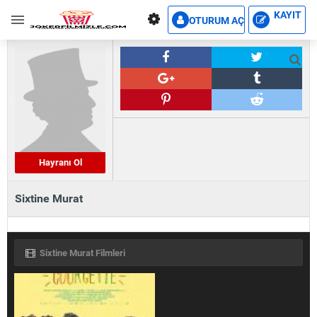
KAYIT
OTURUM AÇ
Hayranı Ol
Sixtine Murat
Sixtine Murat Filmleri